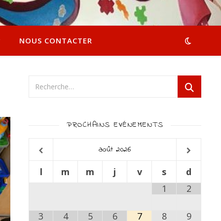
NOUS CONTACTER
PROCHAINS EVÉNEMENTS
août
2026
l
m
m
j
v
s
d
1
2
3
4
5
6
7
8
9