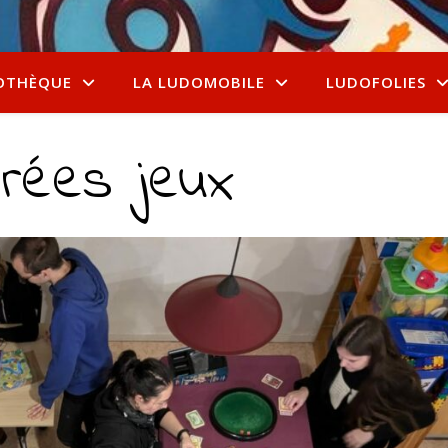
OTHÈQUE
LA LUDOMOBILE
LUDOFOLIES
irées jeux