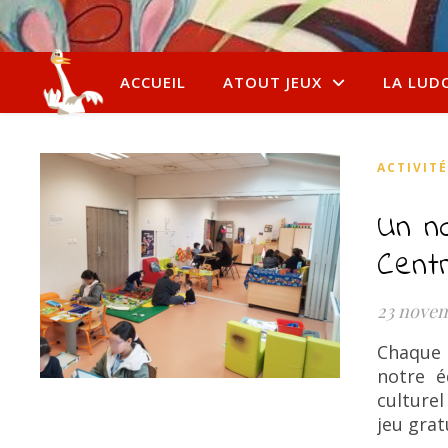
ACCUEIL
ATOUT JEUX
LA LUD
ACTIVIT
Un n
Centr
23 nove
Chaque m
notre é
culture
jeu grat