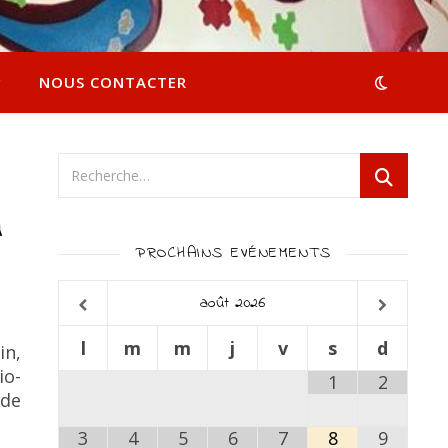
NOUS CONTACTER
u
PROCHAINS EVÉNEMENTS
août
2026
l
m
m
j
v
s
d
in,
io-
1
2
 de
3
4
5
6
7
8
9