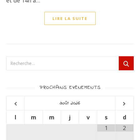
et de 14h à…
LIRE LA SUITE
PROCHAINS EVÉNEMENTS
août
2026
l
m
m
j
v
s
d
1
2