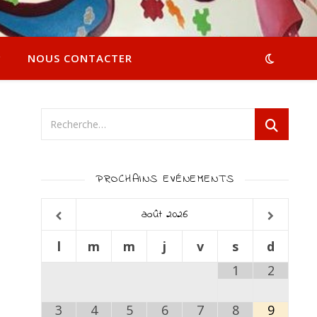
NOUS CONTACTER
PROCHAINS EVÉNEMENTS
août
2026
l
m
m
j
v
s
d
1
2
3
4
5
6
7
8
9