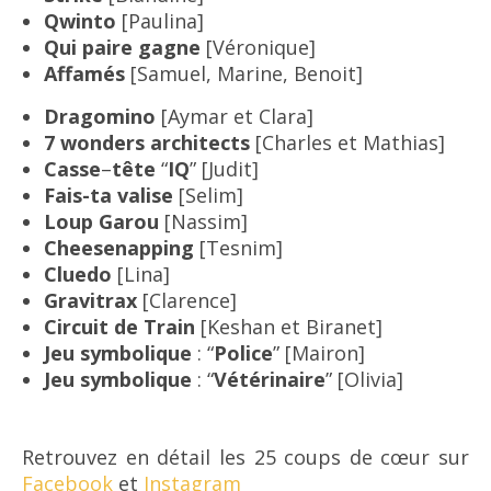
Qwinto
[Paulina]
Qui paire gagne
[Véronique]
Affamés
[Samuel, Marine, Benoit]
Dragomino
[Aymar et Clara]
7 wonders architects
[Charles et Mathias]
Casse
–
tête
“
IQ
” [Judit]
Fais-ta valise
[Selim]
Loup Garou
[Nassim]
Cheesenapping
[Tesnim]
Cluedo
[Lina]
Gravitrax
[Clarence]
Circuit de Train
[Keshan et Biranet]
Jeu symbolique
: “
Police
” [Mairon]
Jeu symbolique
: “
Vétérinaire
” [Olivia]
Retrouvez en détail les 25 coups de cœur sur
Facebook
et
Instagram